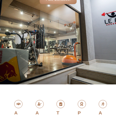
A
A
T
P
A