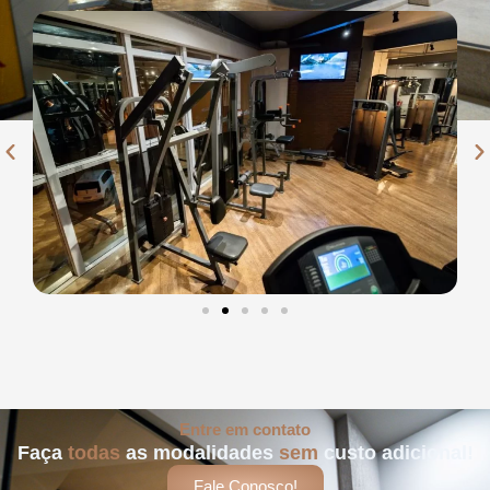
Entre em contato
Faça
todas
as modalidades
sem
custo adicional!
Fale Conosco!